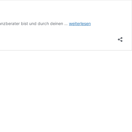
Lösungen
anzberater bist und durch deinen …
weiterlesen
für
Versicherungsmakler
&
Finanzberater